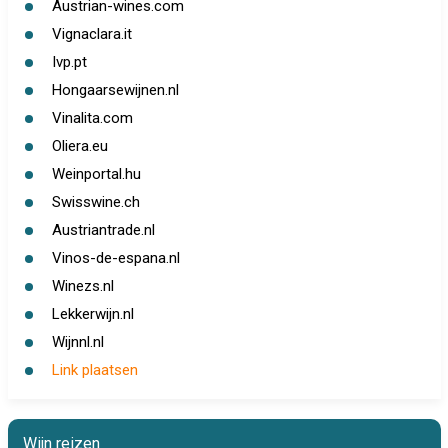
Austrian-wines.com
Vignaclara.it
Ivp.pt
Hongaarsewijnen.nl
Vinalita.com
Oliera.eu
Weinportal.hu
Swisswine.ch
Austriantrade.nl
Vinos-de-espana.nl
Winezs.nl
Lekkerwijn.nl
Wijnnl.nl
Link plaatsen
Wijn reizen