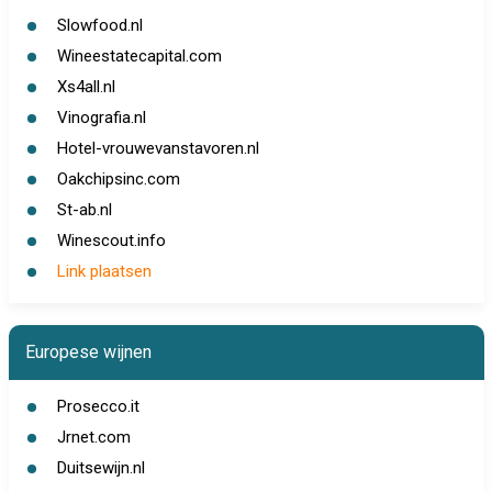
Slowfood.nl
Wineestatecapital.com
Xs4all.nl
Vinografia.nl
Hotel-vrouwevanstavoren.nl
Oakchipsinc.com
St-ab.nl
Winescout.info
Link plaatsen
Europese wijnen
Prosecco.it
Jrnet.com
Duitsewijn.nl