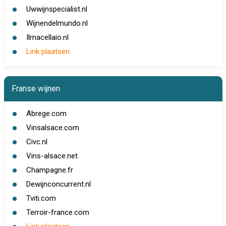
Uwwijnspecialist.nl
Wijnendelmundo.nl
Ilmacellaio.nl
Link plaatsen
Franse wijnen
Abrege.com
Vinsalsace.com
Civc.nl
Vins-alsace.net
Champagne.fr
Dewijnconcurrent.nl
Tviti.com
Terroir-france.com